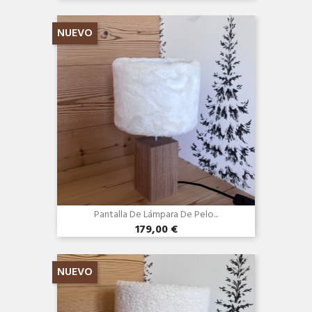
NUEVO
Pantalla De Lámpara De Pelo...
179,00 €
Vista rápida

NUEVO