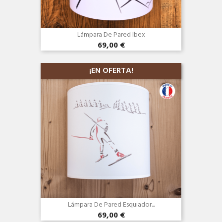
Lámpara De Pared Ibex
69,00 €
Vista rápida

¡EN OFERTA!
Lámpara De Pared Esquiador...
69,00 €
Vista rápida
