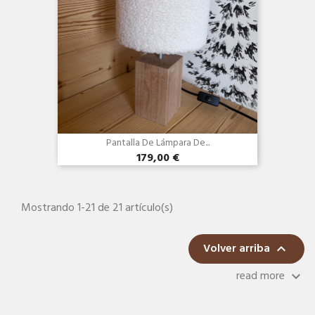
Pantalla De Lámpara De...
179,00 €
Mostrando 1-21 de 21 artículo(s)
Volver arriba

read more
keyboard_arrow_down