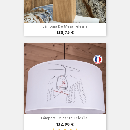
Lámpara De Mesa Telesilla
139,75 €
Vista rápida

Lámpara Colgante Telesilla...
132,00 €