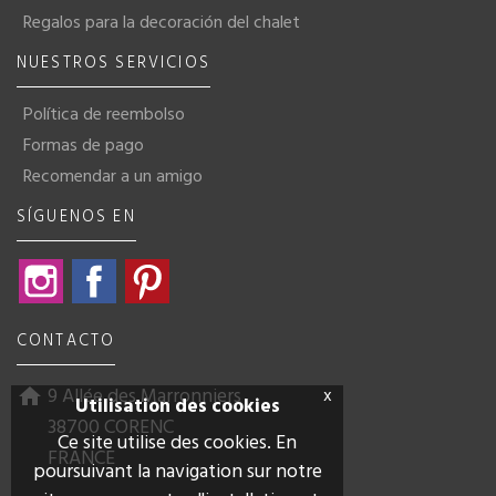
Regalos para la decoración del chalet
NUESTROS SERVICIOS
Política de reembolso
Formas de pago
Recomendar a un amigo
SÍGUENOS EN
Instagram
Facebook
Pinterest
CONTACTO
9 Allée des Marronniers
x
home
Utilisation des cookies
38700 CORENC
Ce site utilise des cookies. En
FRANCE
poursuivant la navigation sur notre