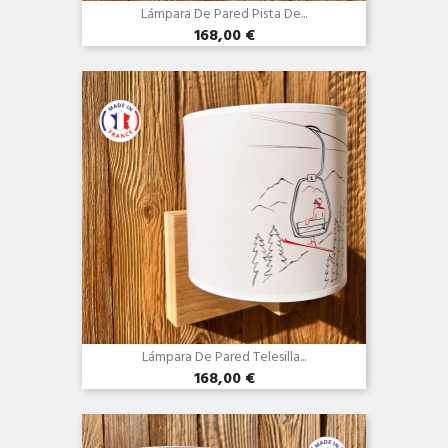
Lámpara De Pared Pista De...
168,00 €
Vista rápida

Lámpara De Pared Telesilla...
168,00 €
Vista rápida
