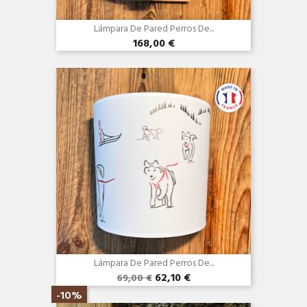
Lámpara De Pared Perros De...
168,00 €
Vista rápida

Lámpara De Pared Perros De...
62,10 €
69,00 €
Vista rápida

-10%