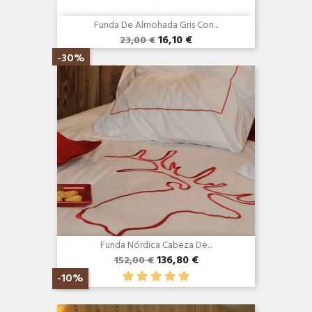
Funda De Almohada Gris Con...
16,10 €
23,00 €
Vista rápida

-30%
Funda Nórdica Cabeza De...
136,80 €
152,00 €
-10%
Vista rápida
