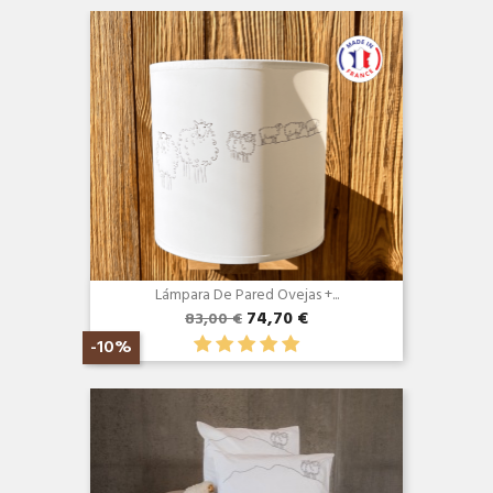
Lámpara De Pared Ovejas +...
74,70 €
83,00 €
-10%
Vista rápida
