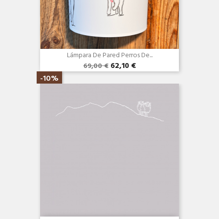
Lámpara De Pared Perros De...
62,10 €
69,00 €
Vista rápida

-10%