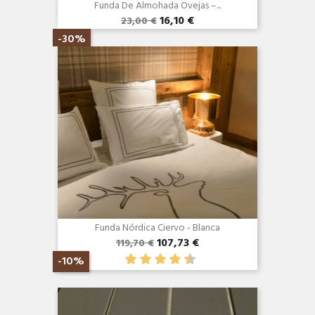
Funda De Almohada Ovejas –...
16,10 €
23,00 €
Vista rápida

-30%
Funda Nórdica Ciervo - Blanca
107,73 €
119,70 €
-10%
Vista rápida
