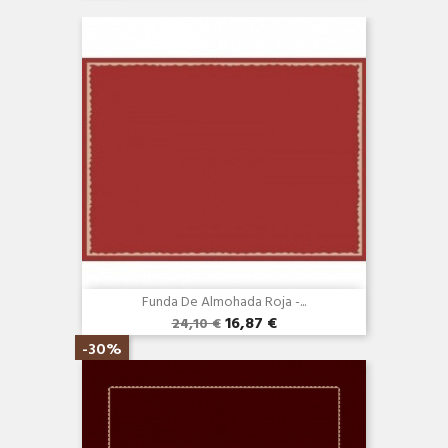
Funda De Almohada Roja -...
16,87 €
24,10 €
Vista rápida

-30%