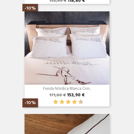
118,80 €
132,00 €
Vista rápida

-10%
Funda Nórdica Blanca Con...
153,90 €
171,00 €
-10%
Vista rápida
