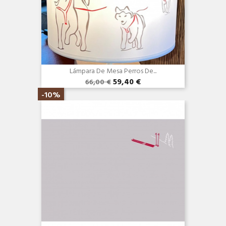
Lámpara De Mesa Perros De...
59,40 €
66,00 €
Vista rápida

-10%