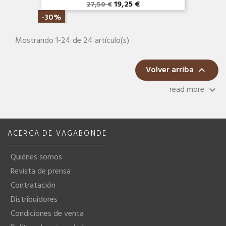
19,25 €
27,50 €
-30%
Mostrando 1-24 de 24 artículo(s)
Volver arriba

read more
keyboard_arrow_down
ACERCA DE VAGABONDE
Quiénes somos
Revista de prensa
Contratación
Distribuidores
Condiciones de venta