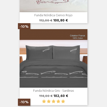
Funda Nórdica Ciervo Rojo
100,80 €
112,00 €
Vista rápida

-10%
Funda Nórdica Gris - Sardinas
102,60 €
114,00 €
-10%
Vista rápida
