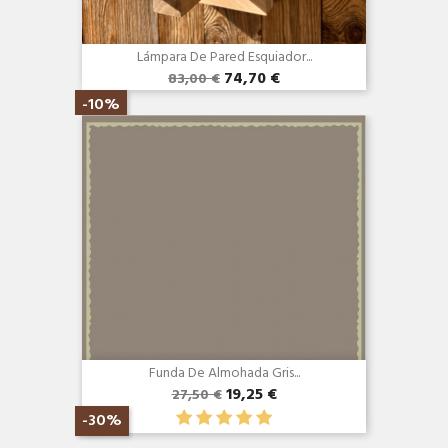
Lámpara De Pared Esquiador...
74,70 €
83,00 €
Vista rápida

-10%
Funda De Almohada Gris...
19,25 €
27,50 €
-30%
Vista rápida
