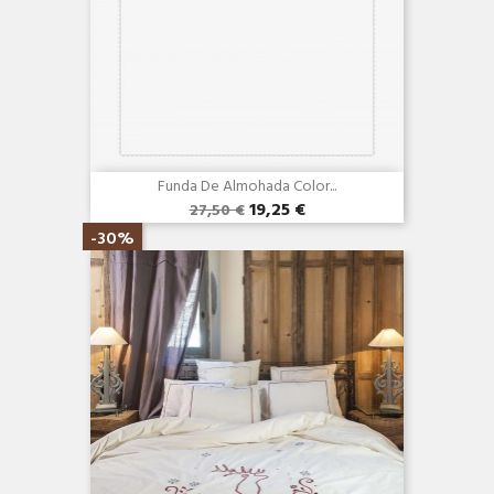
Funda De Almohada Color...
19,25 €
27,50 €
Vista rápida

-30%