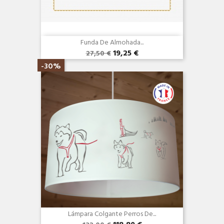
Funda De Almohada...
19,25 €
27,50 €
Vista rápida

-30%
Lámpara Colgante Perros De...