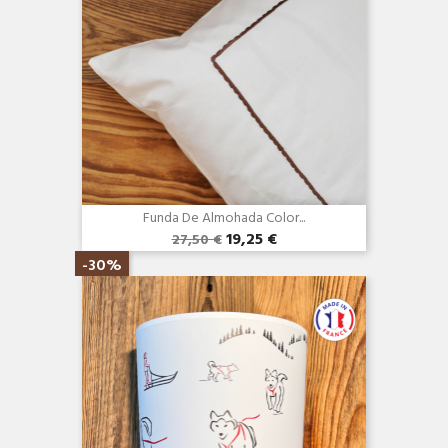
Funda De Almohada Color...
19,25 €
27,50 €
Vista rápida

-30%