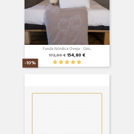
Funda Nórdica Oveja - Gris...
154,80 €
172,00 €
-10%
Vista rápida
