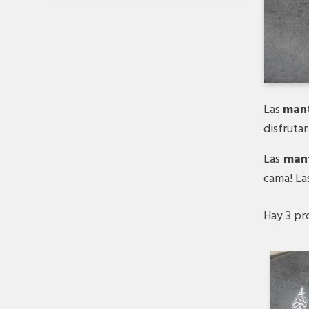
Las
mant
disfrutar
Las
mant
cama! La
Hay 3 pr