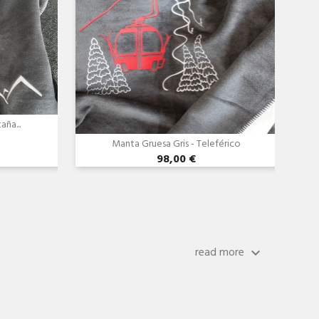
ña...
Manta Gruesa Gris - Teleférico
98,00 €
read more
keyboard_arrow_down