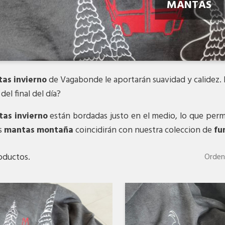
MANTAS
as invierno
de Vagabonde le aportarán suavidad y calidez. 
 del final del día?
as invierno
están bordadas justo en el medio, lo que perm
s
mantas montaña
coincidirán con nuestra coleccion de
fu
oductos.
Orden
Vista rápida
Vista rápida

