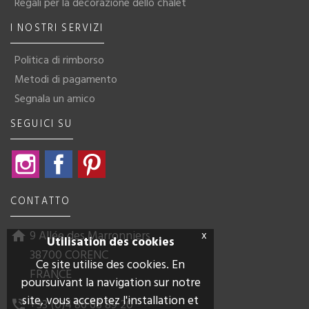
Regali per la decorazione dello chalet
I NOSTRI SERVIZI
Politica di rimborso
Metodi di pagamento
Segnala un amico
SEGUICI SU
Instagram
Facebook
Pinterest
CONTATTO
9 Allée des Marronniers
x
home
Utilisation des cookies
38700 CORENC
Ce site utilise des cookies. En
FRANCE
poursuivant la navigation sur notre
site, vous acceptez l'installation et
+33 (0)4 86 68 89 20
phone_in_talk