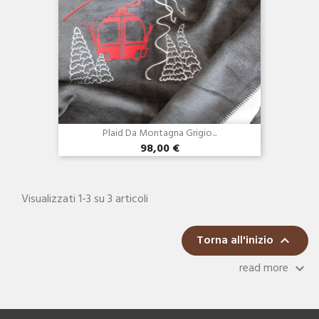
Plaid Da Montagna Grigio...
98,00 €
Visualizzati 1-3 su 3 articoli
Torna all'inizio

read more
keyboard_arrow_down