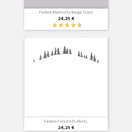
Federa Marmotta Beige Scuro
24,25 €
Anteprima

Federa Foresta Di Abeti...
24,25 €
Anteprima
