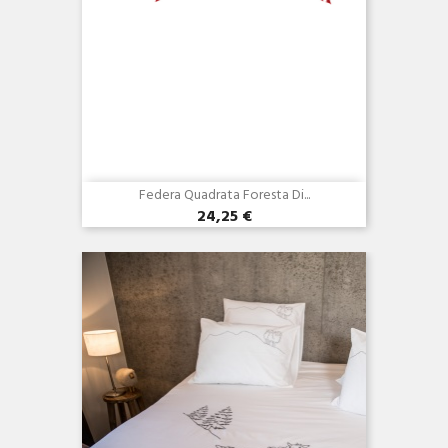
Federa Quadrata Foresta Di...
24,25 €
Anteprima
