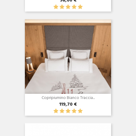
98,00 €
Anteprima

Copripiumino Bianco Traccia...
119,70 €
Anteprima
