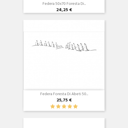
Federa 50x70 Foresta Di...
24,25 €
Anteprima

Federa Foresta Di Abeti 50...
25,75 €
Anteprima
