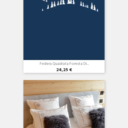
Federa Quadrata Foresta Di...
24,25 €
Anteprima
