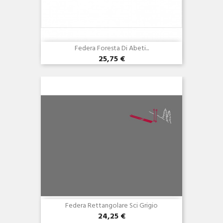
Federa Foresta Di Abeti...
25,75 €
Anteprima

Federa Rettangolare Sci Grigio
24,25 €