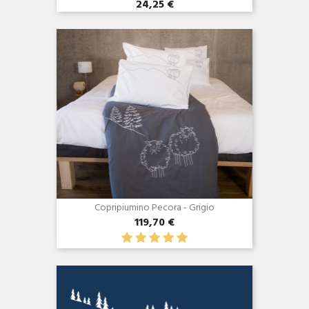
24,25 €
Anteprima

Copripiumino Pecora - Grigio
119,70 €
Anteprima
