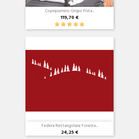
Copripiumino Grigio Pista...
119,70 €
Anteprima

Federa Rettangolare Foresta...
24,25 €
Anteprima
