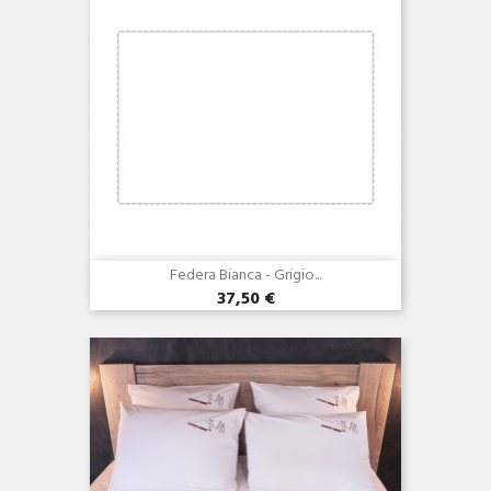
Federa Bianca - Grigio...
37,50 €
Anteprima
