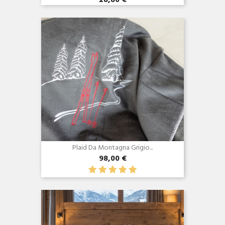
28,80 €
Anteprima

Plaid Da Montagna Grigio...
98,00 €
Anteprima
