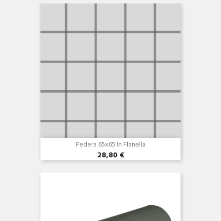
Federa 65x65 In Flanella
28,80 €
Anteprima
