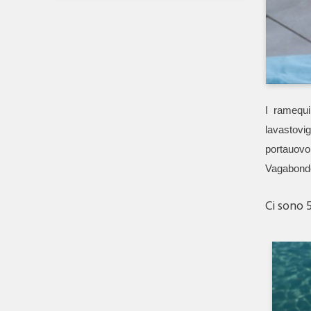
I ramequi
lavastovig
portauovo 
Vagabonde
Ci sono 