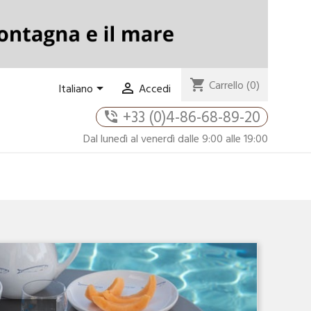
shopping_cart
Carrello
(0)


Italiano
Accedi
+33 (0)4-86-68-89-20
phone_in_talk
Dal lunedì al venerdì dalle 9:00 alle 19:00