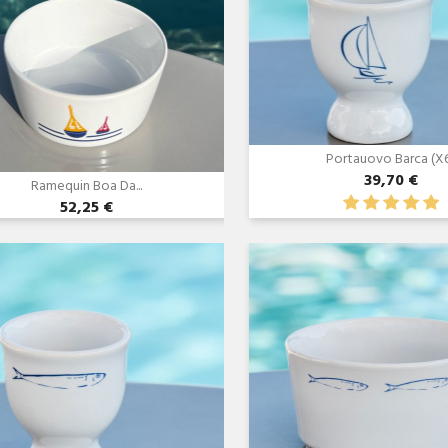
Portauovo Barca (x
39,70 €
Ramequin Boa Da...
52,25 €
Anteprima
Anteprima

