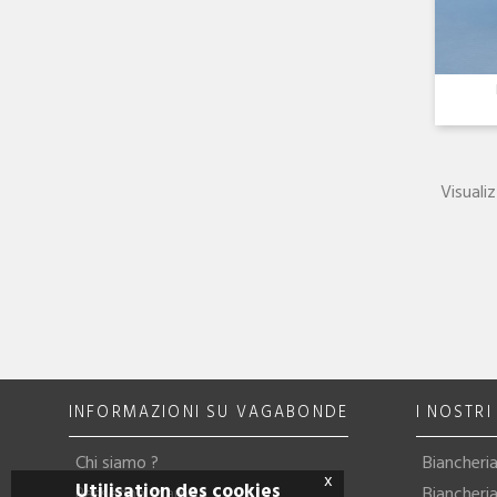
Visualiz
INFORMAZIONI SU VAGABONDE
I NOSTR
Chi siamo ?
Biancheria
x
Utilisation des cookies
Rassegna stampa
Biancheri