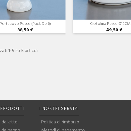
Portauovo Pesce (Pack De 6)
Ciotolina Pesce Ø12CM
38,50 €
49,50 €
zati 1-5 su 5 articoli
I PRODOTTI
I NOSTRI SERVIZI
 da letto
Politica di rimborso
a da bagno
Metodi di pagamento