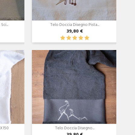
ci...
Telo Doccia Disegno Pista...
39,80 €
Anteprima

 X150
Telo Doccia Disegno...
39,80 €