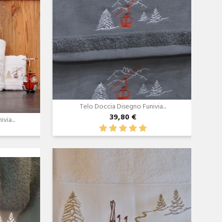
Telo Doccia Disegno Funivia...
39,80 €
via...
Anteprima
