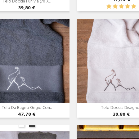
Telo Doccia Funivia (70 X...
39,80 €
Anteprima
Anteprima


Telo Da Bagno Grigio Con...
Telo Doccia Disegno.
47,70 €
39,80 €
Anteprima
Anteprima

