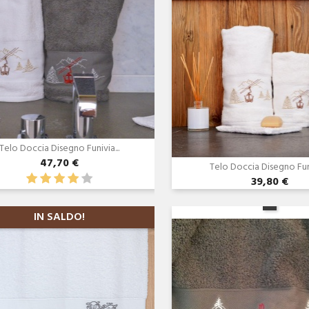
Telo Doccia Disegno Funivia...
47,70 €
Telo Doccia Disegno Funi
39,80 €
Anteprima
Anteprima


IN SALDO!