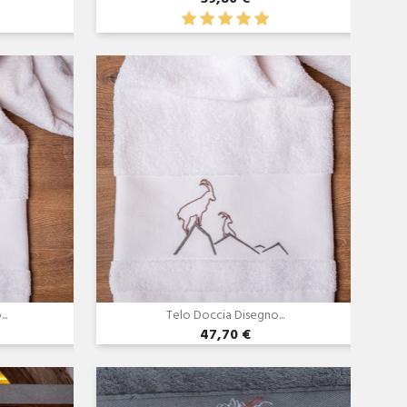
Anteprima

..
Telo Doccia Disegno...
47,70 €
Anteprima
