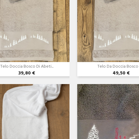
Telo Doccia Bosco Di Abeti...
Telo Da Doccia Bosco D
39,80 €
49,50 €
Anteprima
Anteprima

