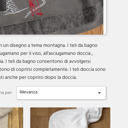
on un disegno a tema montagna. I teli da bagno
ugamano per il viso, all'asciugamano doccia ,
ia. I teli da bagno consentono di avvolgersi
tono di coprirsi completamente. I teli doccia sono
ti anche per coprirsi dopo la doccia.
Rilevanza
na per:

Anteprima
