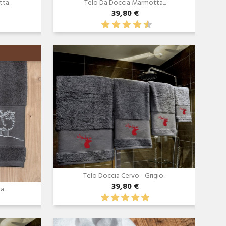
a...
Telo Da Doccia Marmotta...
39,80 €
Anteprima

Telo Doccia Cervo - Grigio...
39,80 €
...
Anteprima
