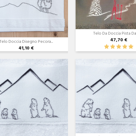
Telo Da Doccia Pista Da S
47,70 €
Telo Doccia Disegno Pecora...
41,10 €
Anteprima
Anteprima

