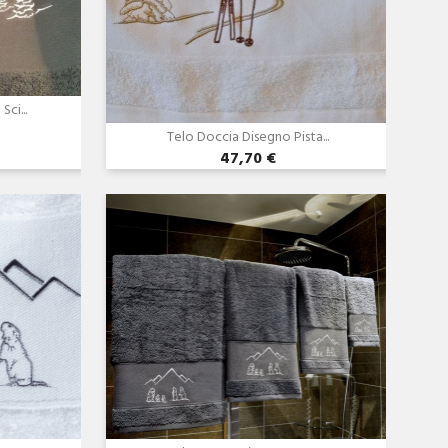
ci...
Telo Doccia Disegno Pista...
47,70 €
Anteprima
