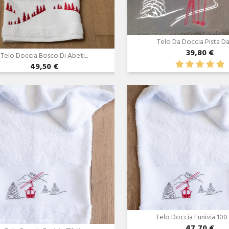
Telo Da Doccia Pista Da S
39,80 €
Telo Doccia Bosco Di Abeti...
49,50 €
Anteprima
Anteprima


Telo Doccia Funivia 100
47,70 €