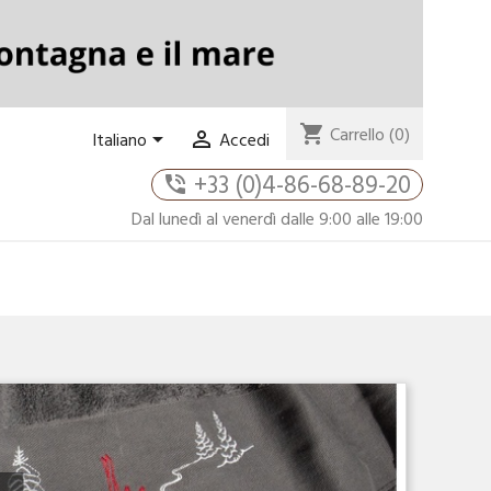
shopping_cart
Carrello
(0)


Italiano
Accedi
+33 (0)4-86-68-89-20
phone_in_talk
Dal lunedì al venerdì dalle 9:00 alle 19:00