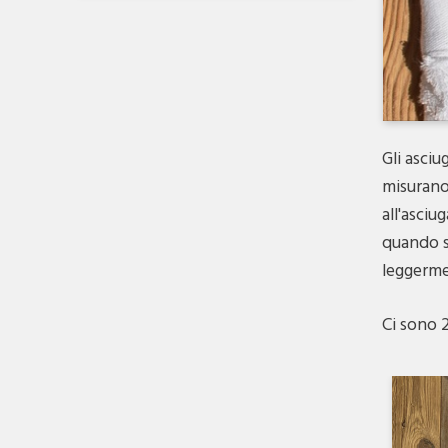
Gli asci
misurano 
all'asci
quando s
leggerme
Ci sono 