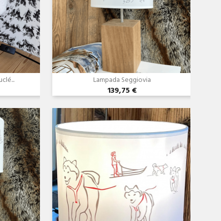
clé...
Lampada Seggiovia
139,75 €
Anteprima
