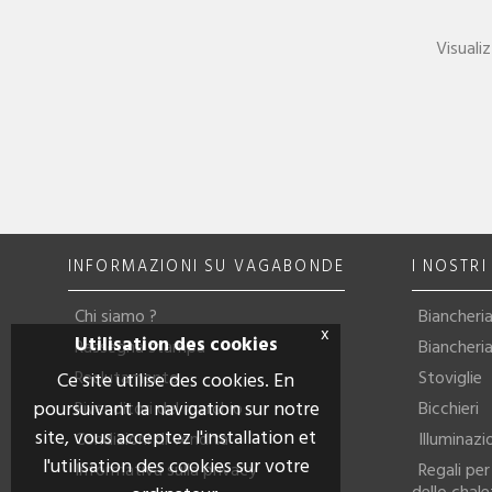
Visualiz
INFORMAZIONI SU VAGABONDE
I NOSTR
Chi siamo ?
Biancheria
x
Utilisation des cookies
Rassegna stampa
Biancheri
Reclutamento
Stoviglie
Ce site utilise des cookies. En
poursuivant la navigation sur notre
Rivenditori del marchio
Bicchieri
site, vous acceptez l'installation et
Condizioni di vendita
Illuminazi
l'utilisation des cookies sur votre
Informativa sulla privacy
Regali per