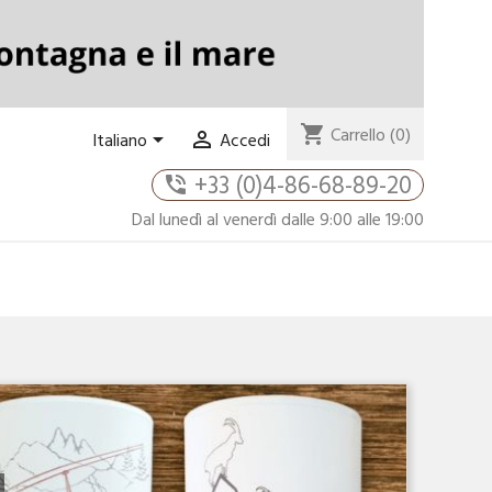
shopping_cart
Carrello
(0)


Italiano
Accedi
+33 (0)4-86-68-89-20
phone_in_talk
Dal lunedì al venerdì dalle 9:00 alle 19:00