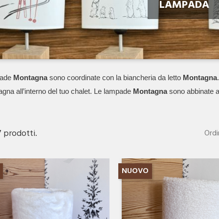
LAMPADA
ade 
Montagna
 sono coordinate con la biancheria da letto 
Montagna
gna all’interno del tuo chalet. Le lampade 
Montagna
 sono abbinate a
7 prodotti.
Ordi
Anteprima
Anteprima


NUOVO