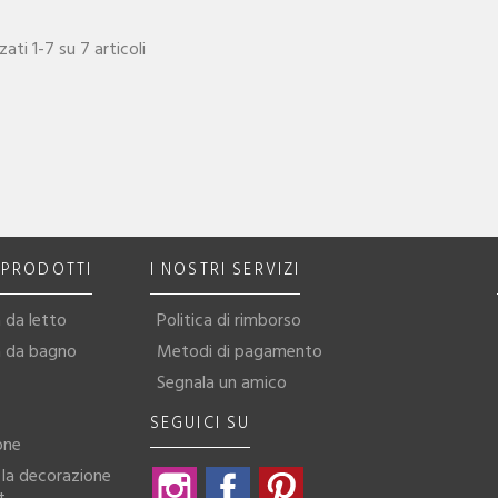
zati 1-7 su 7 articoli
I PRODOTTI
I NOSTRI SERVIZI
 da letto
Politica di rimborso
a da bagno
Metodi di pagamento
Segnala un amico
SEGUICI SU
one
 la decorazione
Instagram
Facebook
Pinterest