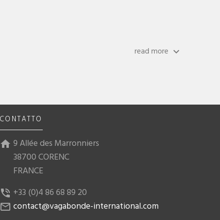
read more
keyboard_arrow_down
CONTATTO
9 Allée des Marronniers
home
38700 CORENC
FRANCE
+33 (0)4 86 68 89 20
phone_in_talk
contact@vagabonde-international.com
mail_outline