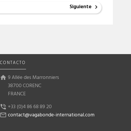
Siguiente

CONTACTO
9 Allée des Marronniers
home
38700 CORENC
FRANCE
+33 (0)4 86 68 89 20
phone_in_talk
contact@vagabonde-international.com
mail_outline