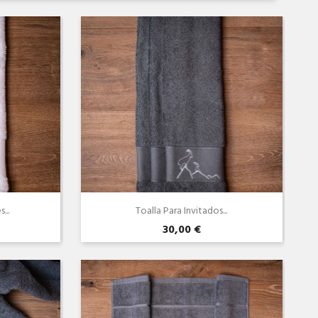
...
Toalla Para Invitados...
30,00 €
Vista rápida
