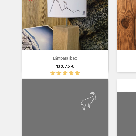
Lámpara Ibex
139,75 €
Vista rápida
