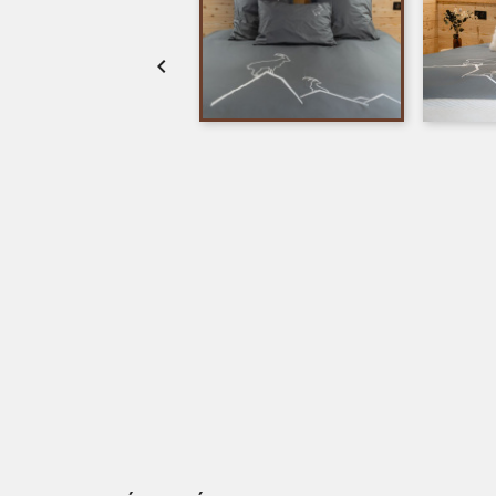

Vista rápida
