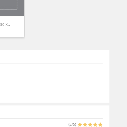
0 X...
(
5
/
5
)