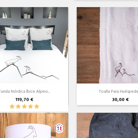
Funda Nórdica Íbice Alpino...
Toalla Para Huéspedes
119,70 €
30,00 €
Vista rápida
Vista rápida

