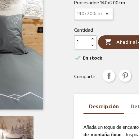
Procesador: 140x200cm
Cantidad

Añadir al 

En stock
Compartir
Descripción
Det
Añada un toque de encanto 
de montaña íbice 
. Inspi