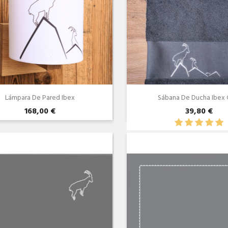
Lámpara De Pared Ibex
Sábana De Ducha Ibex Gr
168,00 €
39,80 €
Vista rápida
Vista rápida

