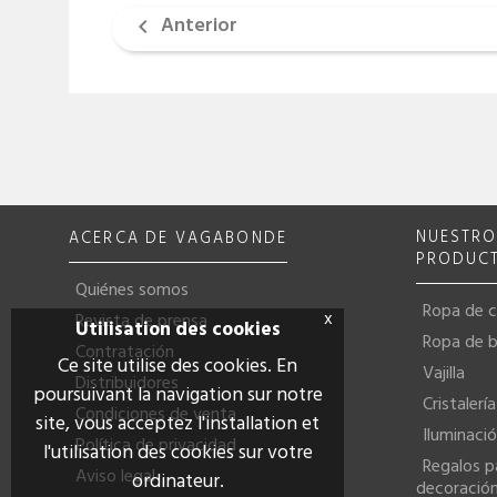
Anterior

NUESTR
ACERCA DE VAGABONDE
PRODUC
Quiénes somos
Ropa de 
x
Revista de prensa
Utilisation des cookies
Ropa de 
Contratación
Ce site utilise des cookies. En
Vajilla
Distribuidores
poursuivant la navigation sur notre
Cristalería
Condiciones de venta
site, vous acceptez l'installation et
Iluminaci
Política de privacidad
l'utilisation des cookies sur votre
Regalos p
Aviso legal
ordinateur.
decoración