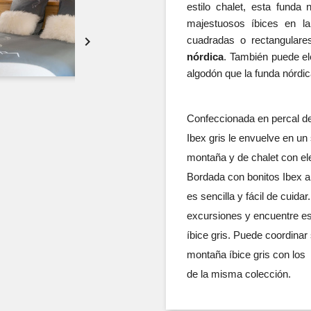
estilo chalet, esta funda
majestuosos íbices en l

cuadradas o rectangulare
nórdica
. También puede ele
algodón que la funda nórdic
Confeccionada en percal de
Ibex gris le envuelve en un
montaña y de chalet con el
Bordada con bonitos Ibex a
es sencilla y fácil de cuid
excursiones y encuentre es
íbice gris. Puede coordina
montaña íbice gris con los
de la misma colección.
Vista rápida
Vista rápida

