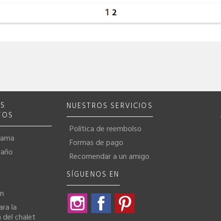
1
2
OS
NUESTROS SERVICIOS
TOS
Política de reembolso
cama
Formas de pago
baño
Recomendar a un amigo
SÍGUENOS EN
ón
Instagram
Facebook
Pinterest
ara la
 del chalet