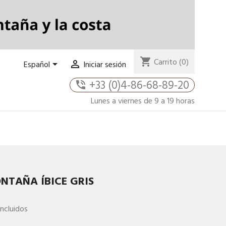
shopping_cart
Carrito
(0)


Español
Iniciar sesión
+33 (0)4-86-68-89-20
phone_in_talk
Lunes a viernes de 9 a 19 horas
NTAÑA ÍBICE GRIS
ncluidos