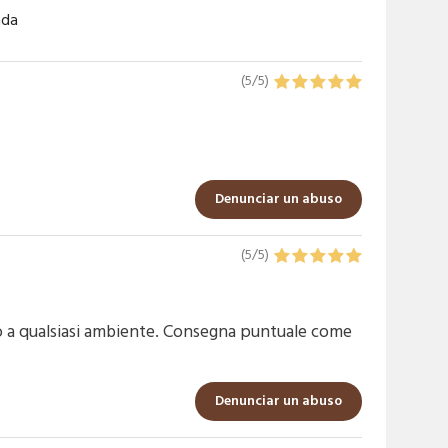
ada
(
5
/
5
)
Denunciar un abuso
(
5
/
5
)
to a qualsiasi ambiente. Consegna puntuale come
Denunciar un abuso