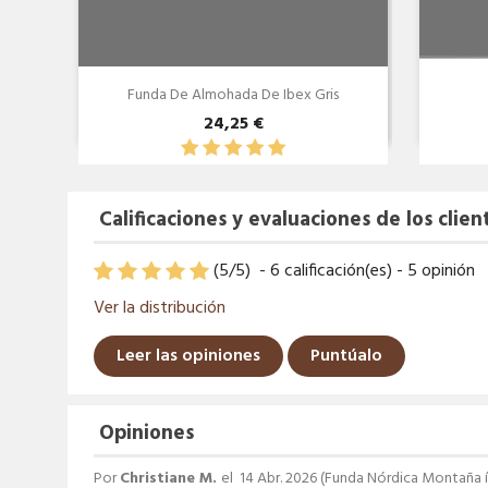
Funda De Almohada De Ibex Gris
24,25 €
Calificaciones y evaluaciones de los clien
(
5
/
5
)
-
6
calificación(es) -
5
opinión
Ver la distribución
Leer las opiniones
Puntúalo
Opiniones
Por
Christiane M.
el
14 Abr. 2026 (
Funda Nórdica Montaña íb