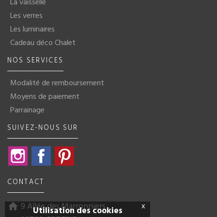
La vaisselle
Les verres
Les luminaires
Cadeau déco Chalet
NOS SERVICES
Modalité de remboursement
Moyens de paiement
Parrainage
SUIVEZ-NOUS SUR
Instagram
Facebook
Pinterest
CONTACT
9 Allée des Marronniers
x
home
Utilisation des cookies