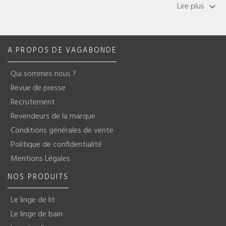
Lire plus
keyboard_arrow_down
A PROPOS DE VAGABONDE
Qui sommes nous ?
Revue de presse
Recrutement
Revendeurs de la marque
Conditions générales de vente
Politique de confidentialité
Mentions Légales
NOS PRODUITS
Le linge de lit
Le linge de bain