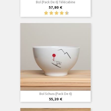
Bol (Pack De 6) Télécabine
57,80 €
Aperçu rapide

Bol Schuss (Pack De 6)
55,20 €
Aperçu rapide
