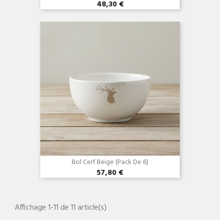
48,30 €
Aperçu rapide

Bol Cerf Beige (Pack De 6)
57,80 €
Affichage 1-11 de 11 article(s)