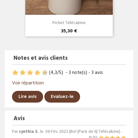
Pichet Télécabine
35,30 €
Notes et avis clients
(
4,3
/
5
)
-
3
note(s) -
3
avis
Voir répartition
Lire avis
Evaluez-le
Avis
Par
cynthia S.
le
06 Fév. 2023 (
Bol (Pack de 6) Télécabine
) :
(
5
/
5
)