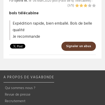
Par
sylvie M.
le
06 Mars 2020 (
Bol (Pack de 6) Télécabine
) :
(
3
/
5
)
bols télécabine
Expédition rapide, bien emballé. Bols de belle
qualité
Je recommande
Signaler un abus
A PROPOS DE VAGABONDE
Qui sommes nous ?
Revue de presse
Recrutement