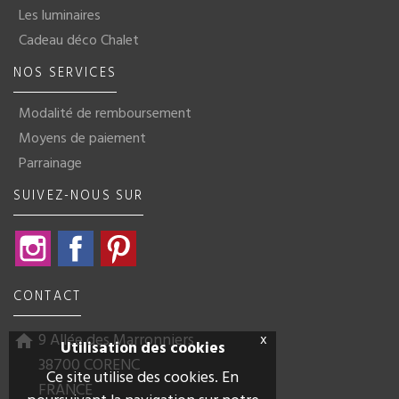
Les luminaires
Cadeau déco Chalet
NOS SERVICES
Modalité de remboursement
Moyens de paiement
Parrainage
SUIVEZ-NOUS SUR
Instagram
Facebook
Pinterest
CONTACT
9 Allée des Marronniers
x
home
Utilisation des cookies
38700 CORENC
Ce site utilise des cookies. En
FRANCE