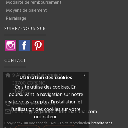
Modalité de remboursement
Moyens de paiement
Parrainage
SUIVEZ-NOUS SUR
Instagram
Facebook
Pinterest
CONTACT
9 Allée des Marronniers
x
home
Utilisation des cookies
38700 CORENC
Ce site utilise des cookies. En
FRANCE
poursuivant la navigation sur notre
site, vous acceptez l'installation et
+33 (0)4 86 68 89 20
phone_in_talk
l'utilisation des cookies sur votre
contact@vagabonde-international.com
mail_outline
ordinateur.
Copyright 2018 Vagabonde SARL - Toute reproduction interdite sans