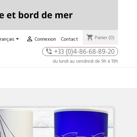
shopping_cart
Panier
(0)


Contact
rançais
Connexion
+33 (0)4-86-68-89-20
phone_in_talk
du lundi au vendredi de 9h à 19h