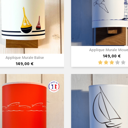
Applique Murale Mou
149,00 €
Applique Murale Balise
149,00 €
Aperçu rapide
Aperçu rapid

