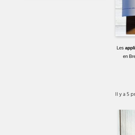
Les
appl
en Bre
Il y a 5 