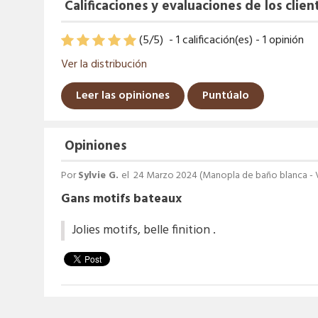
Calificaciones y evaluaciones de los clien
(
5
/
5
)
-
1
calificación(es) -
1
opinión
Ver la distribución
Leer las opiniones
Puntúalo
Opiniones
Por
Sylvie G.
el
24 Marzo 2024 (
Manopla de baño blanca - V
Gans motifs bateaux
Jolies motifs, belle finition .