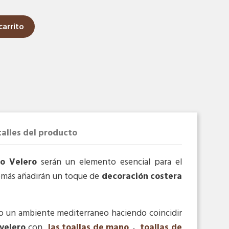
carrito
alles del producto
o Velero
serán un elemento esencial para el
demás añadirán un toque de
decoración costera
ño un ambiente mediterraneo haciendo coincidir
velero
con
las toallas de mano
,
toallas de