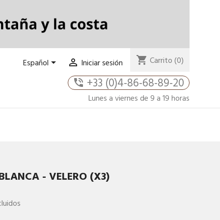
shopping_cart
Carrito
(0)


Español
Iniciar sesión
+33 (0)4-86-68-89-20
phone_in_talk
Lunes a viernes de 9 a 19 horas
LANCA - VELERO (X3)
luidos