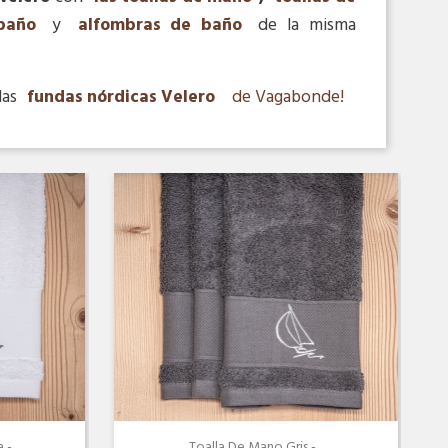
baño
y
alfombras de baño
de
la misma
las
fundas nórdicas Velero
de Vagabonde!
Vista rápida

-...
Toalla De Mano Gris -...