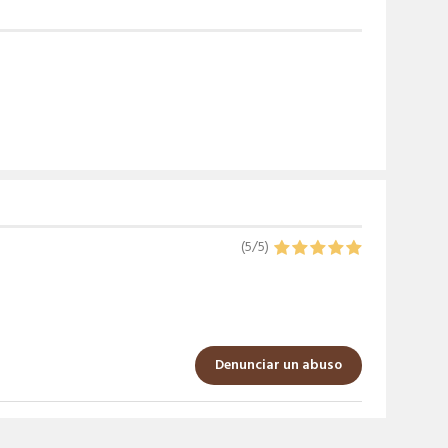
(
5
/
5
)
Denunciar un abuso