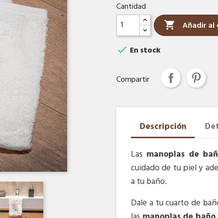
Cantidad

Añadir al 

En stock
Compartir
Descripción
Det
Las
manoplas de bañ
cuidado de tu piel y a
a tu baño.
Dale a tu cuarto de ba
las
manoplas de baño 