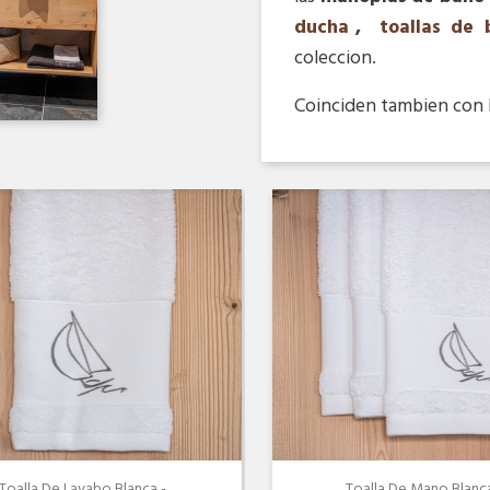
ducha
,
toallas de 
coleccion.
Coinciden tambien con 
Vista rápida
Vista rápida


Toalla De Lavabo Blanca -...
Toalla De Mano Blanca 