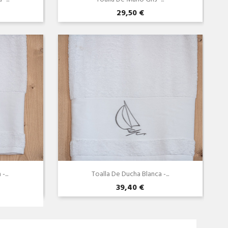
29,50 €
Vista rápida

...
Toalla De Ducha Blanca -...
39,40 €