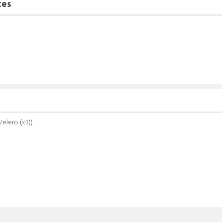
tes
elero (x3)
) :