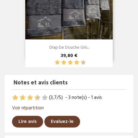
Drap De Douche Gris...
39,80 €
Notes et avis clients
(
3,7
/
5
)
-
3
note(s) -
1
avis
Voir répartition
Lire avis
Evaluez-le