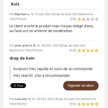
Avis
Par
Myriam L.
le
17 Juin 2022 (
Drap de bain Gris Marmotte
100x150cm
) :
(
1
/
5
)
Le client a noté le produit mais n'a pas rédigé d'avis,
ou l'avis est en attente de modération.
Par
jean pierre B.
le
06 Déc. 2021 (
Drap de bain Gris
Marmotte 100x150cm
) :
(
5
/
5
)
drap de bain
livraison très rapide et suivi de la commande
très réactif, site à recommander
Signaler un abus
Par
Laurent V.
le
24 Fév. 2020 (
Drap de bain Gris Marmotte
100x150cm
) :
(
5
/
5
)