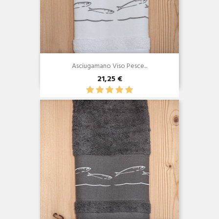
Asciugamano Viso Pesce...
21,25 €
Anteprima
