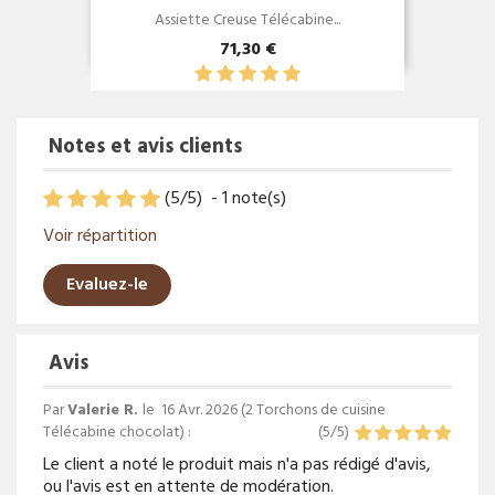
Assiette Creuse Télécabine...
71,30 €
Notes et avis clients
(
5
/
5
)
-
1
note(s)
Voir répartition
Evaluez-le
Avis
Par
Valerie R.
le
16 Avr. 2026 (
2 Torchons de cuisine
Télécabine chocolat
) :
(
5
/
5
)
Le client a noté le produit mais n'a pas rédigé d'avis,
ou l'avis est en attente de modération.