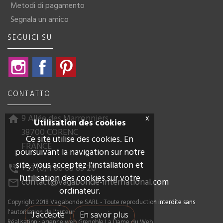
Metodi di pagamento
Segnala un amico
SEGUICI SU
Instagram
Facebook
Pinterest
CONTATTO
9 Allée des Marronniers
x
home
Utilisation des cookies
38700 CORENC
Ce site utilise des cookies. En
FRANCE
poursuivant la navigation sur notre
site, vous acceptez l'installation et
+33 (0)4 86 68 89 20
phone_in_talk
l'utilisation des cookies sur votre
contact@vagabonde-international.com
mail_outline
ordinateur.
Copyright 2018 Vagabonde SARL - Toute reproduction interdite sans
l'autorisation de l'auteur
J'accepte
En savoir plus
Réalisation : agence web Grenoble La Dame du Web